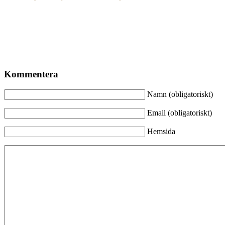
Kommentera
Namn (obligatoriskt)
Email (obligatoriskt)
Hemsida