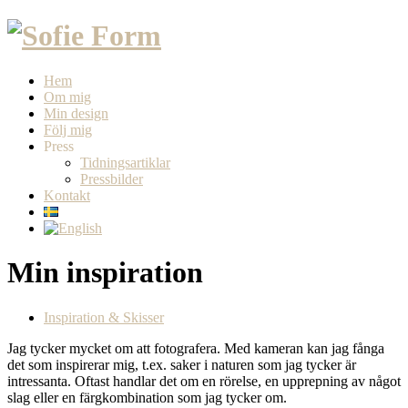
Hem
Om mig
Min design
Följ mig
Press
Tidningsartiklar
Pressbilder
Kontakt
Min inspiration
Inspiration & Skisser
Jag tycker mycket om att fotografera. Med kameran kan jag fånga
det som inspirerar mig, t.ex. saker i naturen som jag tycker är
intressanta. Oftast handlar det om en rörelse, en upprepning av något
slag eller en färgkombination som jag tycker om.